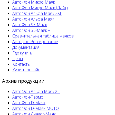
АвтоФон Микро Маяк+
АвтоФон Микро Маяк (Лайт)
АвтоФон Альфа Маяк 2XL
АвтоФон Альфа Маяк
АвтоФон SE-Маяк
АвтоФон SE-Маяк +
Сравнительная таблица маяков
Автофон-Реагирование
Документация
Где купить
Цены
Контакты
Купить онлайн
Архив продукции
АвтоФон Альфа Маяк XL
АвтоФон-Термо
АвтоФон D-Маяк
АвтоФон D-Маяк МОТО
АвтоФон Диалог-Маяк