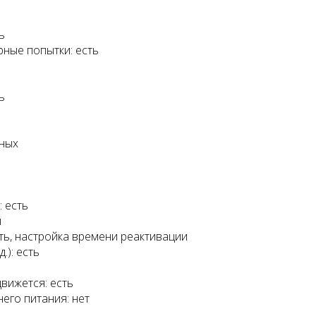
ь
ные попытки: есть
ь
зных
 есть
й
ть, настройка времени реактивации
): есть
вижется: есть
его питания: нет