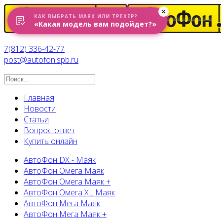
КАК ВЫБРАТЬ МАЯК ИЛИ ТРЕКЕР?
«Какая модель вам подойдет?»
7(812) 336-42-77
post@autofon.spb.ru
Главная
Новости
Статьи
Вопрос-ответ
Купить онлайн
АвтоФон DX - Маяк
АвтоФон Омега Маяк
АвтоФон Омега Маяк +
АвтоФон Омега XL Маяк
АвтоФон Мега Маяк
АвтоФон Мега Маяк +