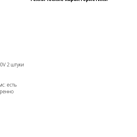
0V 2 штуки
с: есть
иренно