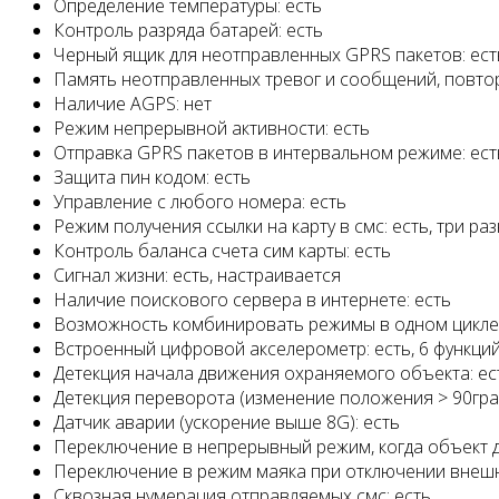
Определение температуры: есть
Контроль разряда батарей: есть
Черный ящик для неотправленных GPRS пакетов: ест
Память неотправленных тревог и сообщений, повтор
Наличие AGPS: нет
Режим непрерывной активности: есть
Отправка GPRS пакетов в интервальном режиме: ест
Защита пин кодом: есть
Управление с любого номера: есть
Режим получения ссылки на карту в смс: есть, три ра
Контроль баланса счета сим карты: есть
Сигнал жизни: есть, настраивается
Наличие поискового сервера в интернете: есть
Возможность комбинировать режимы в одном цикле:
Встроенный цифровой акселерометр: есть, 6 функци
Детекция начала движения охраняемого объекта: ес
Детекция переворота (изменение положения > 90град.
Датчик аварии (ускорение выше 8G): есть
Переключение в непрерывный режим, когда объект д
Переключение в режим маяка при отключении внешн
Сквозная нумерация отправляемых смс: есть