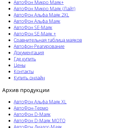
АвтоФон Микро Маяк+
АвтоФон Микро Маяк (Лайт)
АвтоФон Альфа Маяк 2XL
АвтоФон Альфа Маяк
АвтоФон SE-Маяк
АвтоФон SE-Маяк +
Сравнительная таблица маяков
Автофон-Реагирование
Документация
Где купить
Цены
Контакты
Купить онлайн
Архив продукции
АвтоФон Альфа Маяк XL
АвтоФон-Термо
АвтоФон D-Маяк
АвтоФон D-Маяк МОТО
АвтоФон Диалог-Маяк