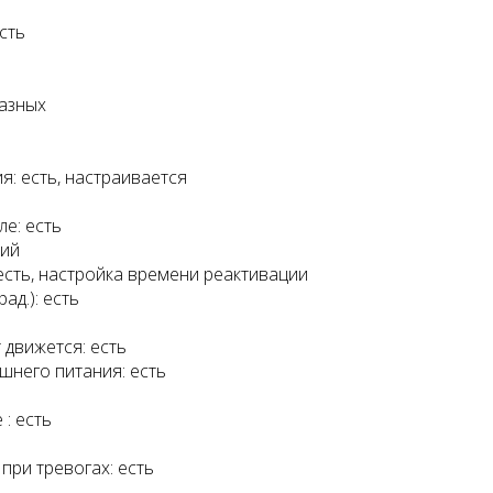
сть
разных
 есть, настраивается
е: есть
ций
сть, настройка времени реактивации
д.): есть
движется: есть
него питания: есть
: есть
ри тревогах: есть