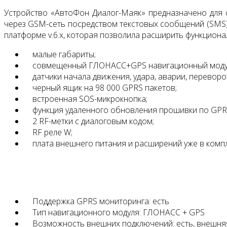
Устройство «АвтоФон Диалог-Маяк» предназначено для 
через GSM-сеть посредством текстовых сообщений (SMS)
платформе v.6.x, которая позволила расширить функционал
малые габариты;
совмещенный ГЛОНАСС+GPS навигационный модуль
датчики начала движения, удара, аварии, переворот
черный ящик на 98 000 GPRS пакетов;
встроенная SOS-микрокнопка;
функция удаленного обновления прошивки по GPR
2 RF-метки с диалоговым кодом;
RF реле W;
плата внешнего питания и расширений уже в комп
Поддержка GPRS мониторинга: есть
Тип навигационного модуля: ГЛОНАСС + GPS
Возможность внешних подключений: есть, внешняя