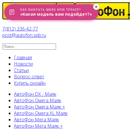
КАК ВЫБРАТЬ МАЯК ИЛИ ТРЕКЕР?
«Какая модель вам подойдет?»
7(812) 336-42-77
post@autofon.spb.ru
Главная
Новости
Статьи
Вопрос-ответ
Купить онлайн
АвтоФон DX - Маяк
АвтоФон Омега Маяк
АвтоФон Омега Маяк +
АвтоФон Омега XL Маяк
АвтоФон Мега Маяк
АвтоФон Мега Маяк +