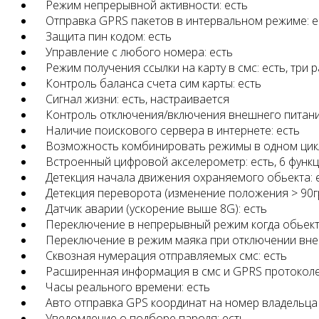
Режим непрерывной активности: есть
Отправка GPRS пакетов в интервальном режиме: е
Защита пин кодом: есть
Управление с любого номера: есть
Режим получения ссылки на карту в смс: есть, три 
Контроль баланса счета сим карты: есть
Сигнал жизни: есть, настраивается
Контроль отключения/включения внешнего питания:
Наличие поискового сервера в интернете: есть
Возможность комбинировать режимы в одном цикл
Встроенный цифровой акселерометр: есть, 6 функ
Детекция начала движения охраняемого обьекта: е
Детекция переворота (изменение положения > 90гра
Датчик аварии (ускорение выше 8G): есть
Переключение в непрерывный режим когда обьект 
Переключение в режим маяка при отключении внеш
Сквозная нумерация отправляемых смс: есть
Расширенная информация в смс и GPRS протоколе 
Часы реального времени: есть
Авто отправка GPS координат на номер владельца п
Уведомление о подборе пароля: есть